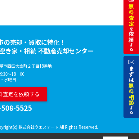
市の売却・買取に特化！
 空き家・相続 不動産売却センター
屋市西区大金町２丁目18番地
:30～18：00
火・水曜日
料査定を依頼する
-508-5525
pyright(c) 株式会社ウエステート All Rights Reserved.