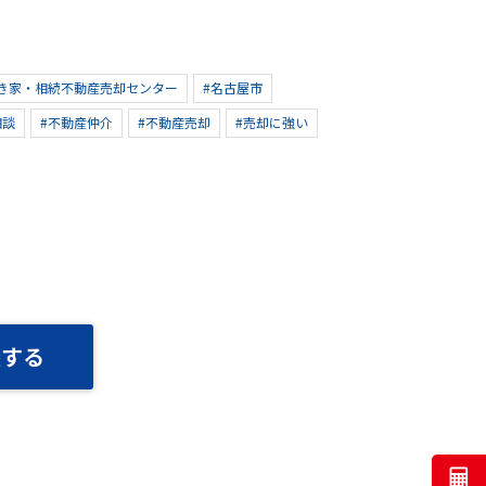
き家・相続不動産売却センター
#名古屋市
相談
#不動産仲介
#不動産売却
#売却に強い
談する