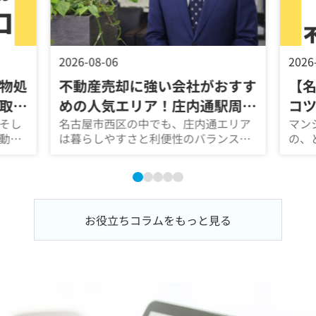
2026-08-06
2026
物処
不動産売却に強い会社がおすす
【
取を
めの人気エリア！庄内通駅周辺
コ
説
が魅力的な理由とは？
探
そし
名古屋市西区の中でも、庄内通エリア
マン
動産
は暮らしやすさと利便性のバランスが
の、
..
取れた人気の街として注目されてい...
って
お役立ちコラムをもっと見る