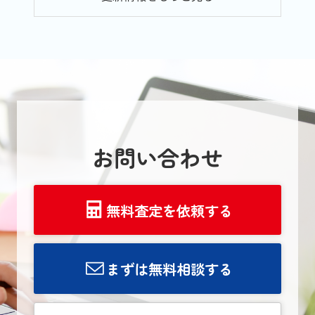
族で...
【名古屋空き家・相続不動産売
却センター】お盆休みのご案内
いつも名古屋 空き家・相続不
動産売却センターをお引き立て
頂き、誠にありがとうございま
す。2026年のお盆期間中の営業
についてウエステートは、お
盆...
お問い合わせ
2026.08.04
【名古屋市】マンション売却の
コツ！信頼できる不動産会社の
探し...
無料査定を依頼する
マンションの売却を検討し始め
たものの、どの不動産会社に相
談すべきか迷っていませんか。
特に名古屋市でマンション売却
まずは無料相談する
を進める場合、地域の市場動向
に精通し、売却に特化した不動
産会社を選べるかどうかで、価
格や...