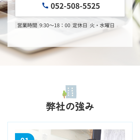
052-508-5525
2026.08.03
営業時間
9:30～18：00
定休日
火・水曜日
不動産売却に強い会社がおすす
めの人気エリア！庄内通駅周辺
が魅...
名古屋市西区の中でも、庄内通
エリアは暮らしやすさと利便性
のバランスが取れた人気の街と
して注目されています。地下鉄
鶴舞線が利用しやすい庄内通駅
を中心に、不動産の売却を検討
する方にとって、周辺環境や教
育施...
弊社の強み
2026.08.03
名古屋市西区菊井で実家の処
分・不動産売却｜お客様から嬉
しい口...
名古屋市西区菊井で実家の処
分・不動産売却｜お客様から嬉