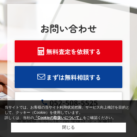
お問い合わせ
無料査定を依頼する
まずは無料相談する
052-508-5525
当サイトでは、お客様の当サイト利用状況把握、サービス向上検討を目的と
して、クッキー（Cookie）を使用しています。
詳しくは、当社の
「Cookieの取扱いについて」
をご確認ください。
営業時間
9:30～18：00
定休日
火・水曜日
閉じる