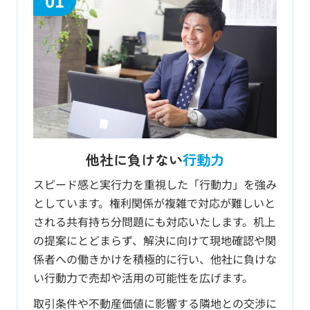
01
しい口コミをいただきましたこ
んにちは。名古屋市西区を中心
に、周辺エリアの不動産売却・
買取に強い「名古屋空き家・相
続不動産売却センター（運営：
株式会...
他社に負けない
行動力
スピード感と実行力を重視した「行動力」を強み
としています。権利関係が複雑で対応が難しいと
される共有持ち分問題にも対応いたします。机上
の提案にとどまらず、解決に向けて現地確認や関
係者への働きかけを積極的に行い、他社に負けな
い行動力で売却や活用の可能性を広げます。
取引条件や不動産価値に影響する隣地との交渉に