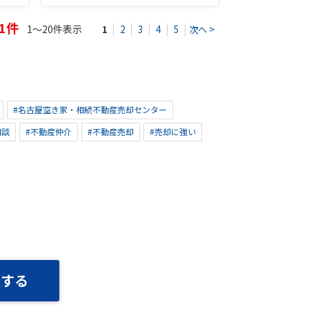
51件
1～20件表示
1
2
3
4
5
次へ >
#名古屋空き家・相続不動産売却センター
相談
#不動産仲介
#不動産売却
#売却に強い
談する