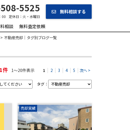
508-5525
無料相談する
：00
定休日：
火・水曜日
無料相談
無料査定依頼
不動産売却｜タグ別ブログ一覧
51件
1～20件表示
1
2
3
4
5
次へ >
タグ：
売却実績