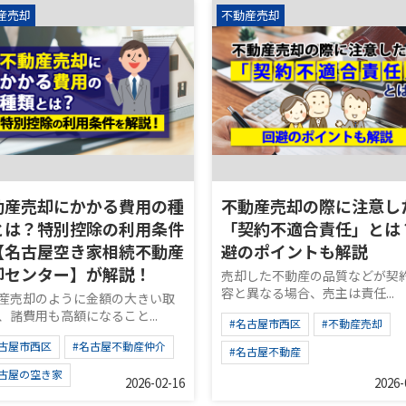
産売却
不動産売却
動産売却にかかる費用の種
不動産売却の際に注意し
とは？特別控除の利用条件
「契約不適合責任」とは
【名古屋空き家相続不動産
避のポイントも解説
却センター】が解説！
売却した不動産の品質などが契
容と異なる場合、売主は責任...
産売却のように金額の大きい取
、諸費用も高額になること...
#名古屋市西区
#不動産売却
名古屋市西区
#名古屋不動産仲介
#名古屋不動産
名古屋の空き家
2026-02-16
2026-