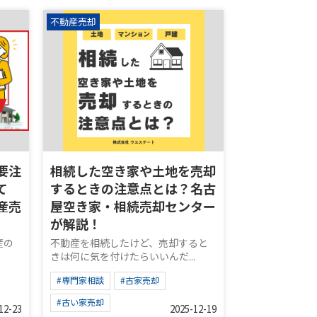
不動産売却
要注
相続した空き家や土地を売却
て
するときの注意点とは？名古
産売
屋空き家・相続売却センター
が解説！
産の
不動産を相続したけど、売却すると
きは何に気を付けたらいいんだ...
#専門家相談
#古家売却
#古い家売却
12-23
2025-12-19