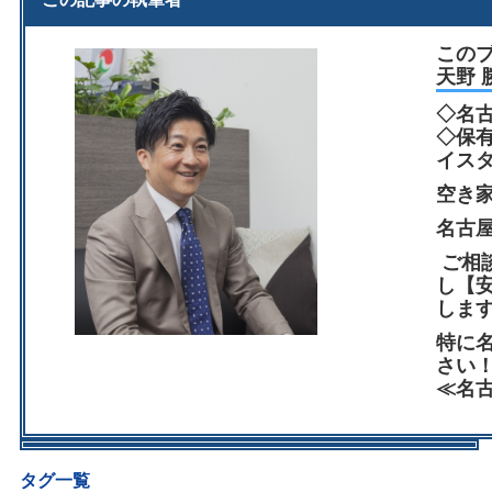
この
天野 
◇名
◇保
イス
空き
名古
ご相
し【
しま
特に
さい
≪名
タグ一覧