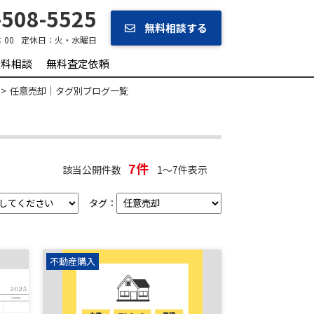
508-5525
無料相談する
：00
定休日：
火・水曜日
無料相談
無料査定依頼
任意売却｜タグ別ブログ一覧
7件
該当公開件数
1～7件表示
タグ：
不動産購入