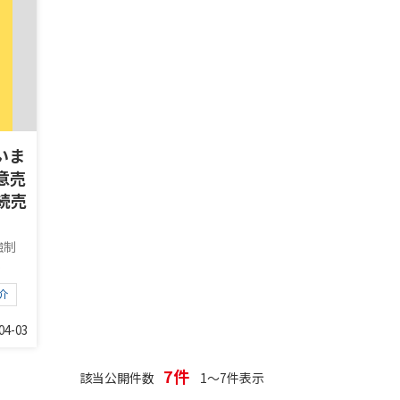
いま
意売
続売
強制
.
介
04-03
7件
該当公開件数
1～7件表示