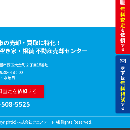
市の売却・買取に特化！
 空き家・相続 不動産売却センター
屋市西区大金町２丁目18番地
:30～18：00
火・水曜日
料査定を依頼する
-508-5525
pyright(c) 株式会社ウエステート All Rights Reserved.