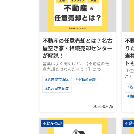
不動産の任意売却とは？名古
不
屋空き家・相続売却センター
り
が解説！
当
ト
言葉はよく聞くけど、【不動産の任
意売却とはなんだろう？】につ...
「任
こと
#名古屋市西区
#不動産売却
#
#名古屋不動産
#
2026-02-26
不動産売却
不動